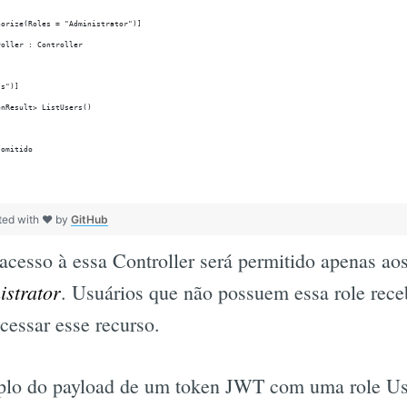
horize(Roles = "Administrator")]
roller : Controller
ts")]
onResult> ListUsers()
 omitido
ted with ❤ by
GitHub
cesso à essa Controller será permitido apenas ao
istrator
. Usuários que não possuem essa role rec
cessar esse recurso.
plo do payload de um token JWT com uma role Us