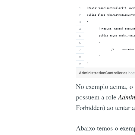
[Route("api/[controller]"), Aut
public class AdministrationCont
{
	[HttpGet, Route("accoun
	public async Task<IActi
	{
		// ... conteúdo
	}
}
AdministrationController.cs
hos
No exemplo acima, o a
Admin
possuem a role
Forbidden) ao tentar a
Abaixo temos o exem