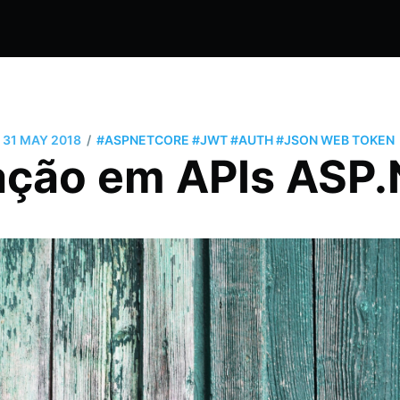
/
31 MAY 2018
#ASPNETCORE
#JWT
#AUTH
#JSON WEB TOKEN
ação em APIs ASP.