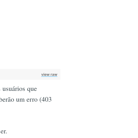
view raw
s usuários que
eberão um erro (403
er.